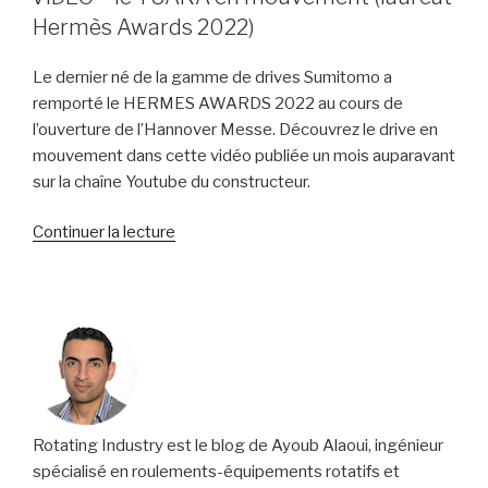
remporte
Hermès Awards 2022)
le
HERMES
Le dernier né de la gamme de drives Sumitomo a
AWARD
remporté le HERMES AWARDS 2022 au cours de
2022 »
l’ouverture de l’Hannover Messe. Découvrez le drive en
mouvement dans cette vidéo publiée un mois auparavant
sur la chaîne Youtube du constructeur.
de
Continuer la lecture
« VIDEO
–
le
TUAKA
en
mouvement
(lauréat
Hermès
Rotating Industry est le blog de Ayoub Alaoui, ingénieur
Awards
spécialisé en roulements-équipements rotatifs et