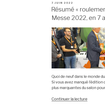
PUBLIÉ
7 JUIN 2022
« Split »
LE
Résumé « roulement
à
Messe 2022, en 7 
rouleaux
cylindriqu
à
son
catalogue
Quoi de neuf dans le monde d
Si vous avez manqué l’édition 
plus marquantes du salon pour
de
Continuer la lecture
« Résumé