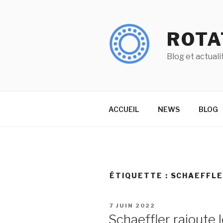
Aller
au
contenu
ROTA
principal
Blog et actuali
ACCUEIL
NEWS
BLOG
ÉTIQUETTE :
SCHAEFFL
PUBLIÉ
7 JUIN 2022
LE
Schaeffler rajoute l