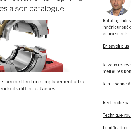
ues à son catalogue
Rotating Indus
ingénieur spéc
équipements ro
En savoir plus
Je veux recevo
meilleures bo
nts permettent un remplacement ultra-
Je m'abonne à
endroits difficiles d’accès.
Recherche par 
er
Technique-ro
Lubrification
ts