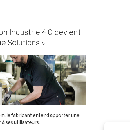
nts »
r
sion Industrie 4.0 devient
me Solutions »
 »
m, le fabricant entend apporter une
à ses utilisateurs.