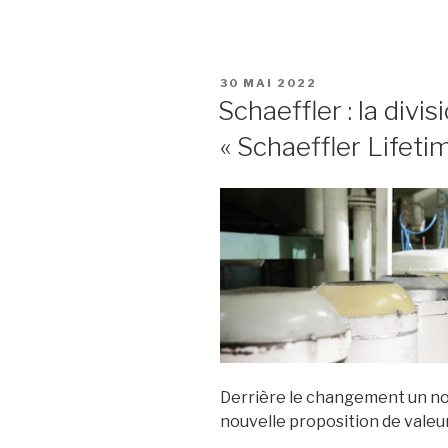
« rouleme
de
l’Hannove
PUBLIÉ
30 MAI 2022
Messe
LE
Schaeffler : la divi
2022,
« Schaeffler Lifeti
en
7
annonces
Derrière le changement un no
nouvelle proposition de valeur 