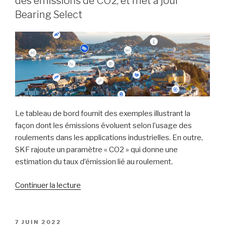
des émissions de CO2, et met à jour
roulements
Bearing Select
:
les
solutions
de
Rubix
et
SKF »
Le tableau de bord fournit des exemples illustrant la
façon dont les émissions évoluent selon l’usage des
roulements dans les applications industrielles. En outre,
SKF rajoute un paramètre « CO2 » qui donne une
estimation du taux d’émission lié au roulement.
de
Continuer la lecture
« SKF
lance
un
PUBLIÉ
7 JUIN 2022