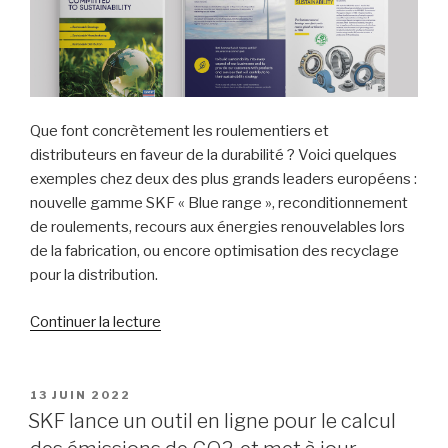
Que font concrètement les roulementiers et
distributeurs en faveur de la durabilité ? Voici quelques
exemples chez deux des plus grands leaders européens :
nouvelle gamme SKF « Blue range », reconditionnement
de roulements, recours aux énergies renouvelables lors
de la fabrication, ou encore optimisation des recyclage
pour la distribution.
de
Continuer la lecture
« Promouvoir
la
durabilité
PUBLIÉ
13 JUIN 2022
LE
via
SKF lance un outil en ligne pour le calcul
les