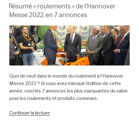
LE
outil
Résumé « roulements » de l’Hannover
en
Messe 2022, en 7 annonces
ligne
pour
le
calcul
des
émissions
de
CO2,
Quoi de neuf dans le monde du roulement à l’Hannover
et
Messe 2022 ? Si vous avez manqué l’édition de cette
met
année, voici les 7 annonces les plus marquantes du salon
à
pour les roulements et produits connexes.
jour
Bearing
de
Continuer la lecture
Select »
« Résumé
« roulements »
de