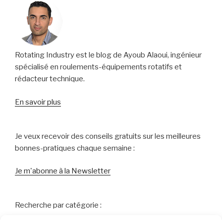
l’Hannover
Messe
2022,
en
7
Rotating Industry est le blog de Ayoub Alaoui, ingénieur
annonces »
spécialisé en roulements-équipements rotatifs et
rédacteur technique.
En savoir plus
Je veux recevoir des conseils gratuits sur les meilleures
bonnes-pratiques chaque semaine :
Je m'abonne à la Newsletter
Recherche par catégorie :