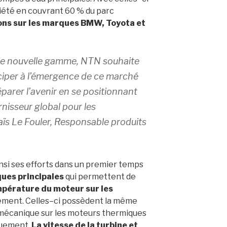
iété en couvrant 60 % du parc
ons sur les marques BMW, Toyota et
tte nouvelle gamme, NTN
souhaite
ciper
à l’émergence
de ce marché
éparer l’avenir
en
se positionnant
rnisseur
global pour les
ïs Le Fouler,
Responsable produits
si ses efforts dans un
premier
temps
ques
principales
qui permettent de
mpérature
du
moteur
sur
les
ement. Celles
–
ci possèdent la même
mécanique
sur
les
moteurs
thermiques
quement.
La
vitesse
de
la
turbine
et