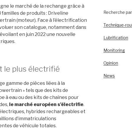
gne le marché de la rechange grâce à
Recherche par 
 familles de
produits : Driveline
rtrain (moteur). Face à l’électrification
Technique-ro
voluer son
catalogue
, notamment dans
évoilant
en
juin 2022 une
nouvelle
Lubrification
riques.
Monitoring
Opinion
 le plus électrifié
News
ge gamme de pièces liées
à la
Powertrain » tels que
des
kits de
pe à eau
ou des
kits de chaînes
pour
des,
le marché européen s’électrifie
.
électriques,
hybrides
rechargeables
et
llions d
’
immatr
iculations
ventes de véhicule
totales.