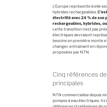
L’Europe représente à elle se
hybrides rechargeables.
C’est
électrifié avec 24
% d
e son
rechargeables,
hybrides,
o
cette transition n’est pas
près
électriques
devraient représe
besoins en première monte et
changer, entraînant en répon
proposées par NTN.
Cinq références d
principales
NTN commercialise depuis mi
pompes à eau électriques. Il s’
références stratégiques de 