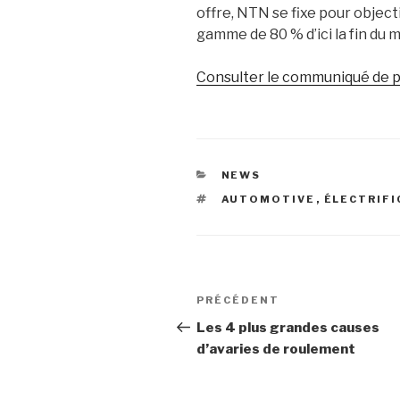
offre, NTN se fixe
pour
object
gamme de 80 % d’ici la f
in
du m
Consulter le communiqué de pre
CATÉGORIES
NEWS
ÉTIQUETTES
AUTOMOTIVE
,
ÉLECTRIFI
Navigation
Article
PRÉCÉDENT
de
précédent
Les 4 plus grandes causes
d’avaries de roulement
l’article