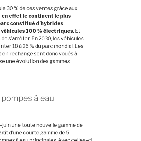
ule 30 % de
c
es ventes
grâce aux
 en effet le
continent le plus
parc
constitué
d’hybrides
u
véhicules 100 % électriques
. Et
 de s’arrêter. En 2030, les véhicules
nter 18 à 26 % du parc mondial
. Les
 en re
change sont donc
voués à
se une évolution
des gammes
e pompes à eau
–
juin une toute nouvelle
gamme de
agit d’une
courte gamme de 5
pompes
à eau principales. Avec celles
–
ci