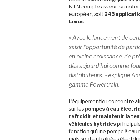
NTN compte asseoir sa
notor
européen, soit
243
applicati
Lexus
.
« Avec le lancement de ce
saisir l’opportunité de parti
en pleine croissance, de pr
dès aujourd’hui comme fou
distributeurs, »
explique Ana
gamme Powertrain
.
L’équipementier concentre ain
sur
les
pompes
à
eau
électri
refroidir et maintenir la
te
véhicules
hybrides
principal
fonction
qu’une
pompe
à
eau
mais sont entraînées électri