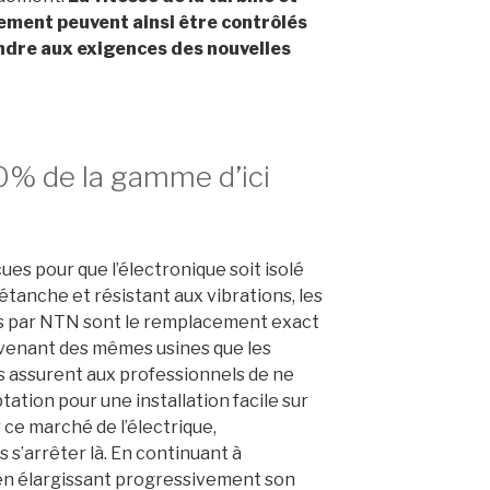
sement
peuvent
ainsi
être
contrôlés
ndre
aux
exigences
des
nouvelles
80% de la gamme d’ici
es pour que l’électronique soit isolé
étanche et résistant aux
vibrations, les
s par NTN
sont
le remplacement exact
venant des même
s usines que les
s
assurent
aux
professionnels
de
ne
ptation
pour
une
installation facile sur
r
ce
marché
de
l’électrique,
s
s’arrêter
là.
En
continuant à
n élargissant
progressivement son