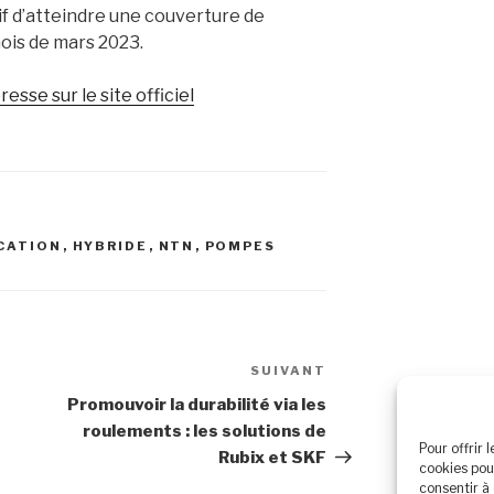
if
d’atteindre une couverture de
ois de mars 2023.
sse sur le site officiel
CATION
,
HYBRIDE
,
NTN
,
POMPES
SUIVANT
Article
suivant
Promouvoir la durabilité via les
roulements : les solutions de
Pour offrir 
Rubix et SKF
cookies pou
consentir à