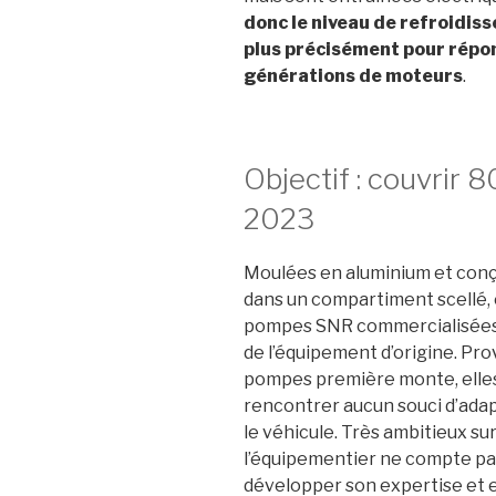
donc
le
niveau
de
refroidis
plus
précisément
pour
répo
générations
de
moteurs
.
Objectif : couvrir 
2023
Moulées
en
aluminium et conçu
dans un compartiment scellé, 
pompes SNR commercialisée
de l’équipement d’origine.
Pro
pompes première
monte,
elle
rencontrer
aucun
souci
d’ada
le véhicule.
Très
ambitieux
su
l’équipementier
ne
compte
pa
développer son expertise et e