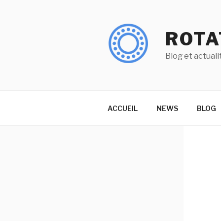
Aller
au
contenu
ROTA
principal
Blog et actuali
ACCUEIL
NEWS
BLOG